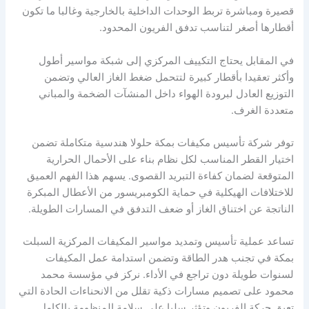
قصيرة ومباشرة تربط الوحدات الداخلية بالخارجية وغالبا ما تكون
أقطارها أصغر لتناسب تدفق الفريون المحدود.
في المقابل يحتاج التكييف المركزي إلى شبكة مواسير أطول
وأكثر تعقيدا بأقطار كبيرة لتتحمل ضغط الغاز العالي وتضمن
التوزيع العادل لبرودة الهواء داخل المنشآت الضخمة والمباني
متعددة الغرف.
توفر شركة تأسيس مكيفات بمكة حلولا هندسية متكاملة تضمن
اختيار القطر المناسب لكل نظام بناء على الأحمال الحرارية
المتوقعة لضمان كفاءة التبريد القصوى. يسهم هذا الفهم العميق
للاختلافات الهيكلية في حماية الكومبريسور من الأعطال المبكرة
الناتجة عن اختناق الغاز أو ضعف التدفق في المسارات الطويلة.
تساعد عملية تأسيس وتمديد مواسير المكيفات المركزية السبلت
بمكة في تجنب هدر الطاقة وتضمن استدامة عمل المكيفات
لسنوات طويلة دون تراجع في الأداء. نركز في مؤسسة محمد
محمود على تصميم مسارات ذكية تقلل من الانحناءات الحادة التي
تعيق حركة الفريون وتؤثر سلبا على سلامة المنظومة بالكامل.