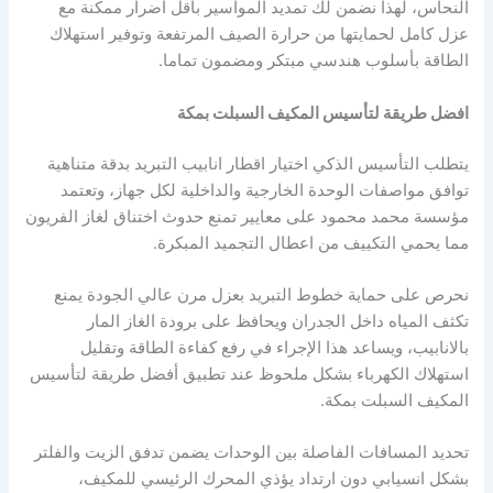
النحاس، لهذا نضمن لك تمديد المواسير بأقل أضرار ممكنة مع
عزل كامل لحمايتها من حرارة الصيف المرتفعة وتوفير استهلاك
الطاقة بأسلوب هندسي مبتكر ومضمون تماما.
افضل طريقة لتأسيس المكيف السبلت بمكة
يتطلب التأسيس الذكي اختيار اقطار انابيب التبريد بدقة متناهية
توافق مواصفات الوحدة الخارجية والداخلية لكل جهاز، وتعتمد
مؤسسة محمد محمود على معايير تمنع حدوث اختناق لغاز الفريون
مما يحمي التكييف من اعطال التجميد المبكرة.
نحرص على حماية خطوط التبريد بعزل مرن عالي الجودة يمنع
تكثف المياه داخل الجدران ويحافظ على برودة الغاز المار
بالانابيب، ويساعد هذا الإجراء في رفع كفاءة الطاقة وتقليل
استهلاك الكهرباء بشكل ملحوظ عند تطبيق أفضل طريقة لتأسيس
المكيف السبلت بمكة.
تحديد المسافات الفاصلة بين الوحدات يضمن تدفق الزيت والفلتر
بشكل انسيابي دون ارتداد يؤذي المحرك الرئيسي للمكيف،