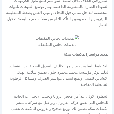
النيتروجين الجاف داخل شبكة المواسير لمنع تكون الكربونات
السوداء الضارة بالمنظومة الداخلية، ويتم توسيع الفوهات بأدوات
متخصصة لتداخل مثالي قبل اللحام، وننهي العمل بضغط المنظومة
بالنيتروجين لمدة يومين للتأكد التام من سلامة جميع الوصلات قبل
التغطية.
تمديدات نحاس المكيفات
تمديد مواسير المكيفات بمكة
التخطيط السليم يحميك من تكاليف التعديل الصعبة بعد التشطيب،
لذلك توفر مؤسسة محمد محمود حلول تضمن سلامة الهيكل
الإنشائي للمبنى وتمنع انسداد مواسير الصرف ومشاكل الرطوبة
الحائطية المفاجئة.
الخطوة الأولى تبدأ من فحص الزوايا وتجنب الانحناءات الحادة
للنحاس التي تعيق حركة الفريون، وتواصل مع شركة تأسيس
مكيفات بمكة تضمن لك توزيع صحيح ومدروس للمكيفات يغطي