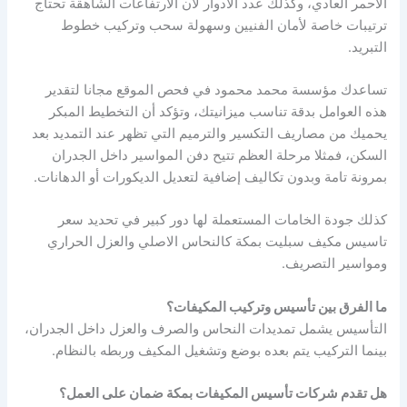
الاحمر العادي، وكذلك عدد الادوار لأن الارتفاعات الشاهقة تحتاج
ترتيبات خاصة لأمان الفنيين وسهولة سحب وتركيب خطوط
التبريد.
تساعدك مؤسسة محمد محمود في فحص الموقع مجانا لتقدير
هذه العوامل بدقة تناسب ميزانيتك، وتؤكد أن التخطيط المبكر
يحميك من مصاريف التكسير والترميم التي تظهر عند التمديد بعد
السكن، فمثلا مرحلة العظم تتيح دفن المواسير داخل الجدران
بمرونة تامة وبدون تكاليف إضافية لتعديل الديكورات أو الدهانات.
كذلك جودة الخامات المستعملة لها دور كبير في تحديد سعر
تاسيس مكيف سبليت بمكة كالنحاس الاصلي والعزل الحراري
ومواسير التصريف.
ما الفرق بين تأسيس وتركيب المكيفات؟
التأسيس يشمل تمديدات النحاس والصرف والعزل داخل الجدران،
بينما التركيب يتم بعده بوضع وتشغيل المكيف وربطه بالنظام.
هل تقدم شركات تأسيس المكيفات بمكة ضمان على العمل؟