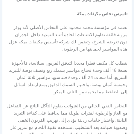
تاسيس نحاس مكيفات بمكة
نعتمد في مؤسسة محمد محمود على النحاس الأصلي لأنه يوفر
مرونة فائقة تقاوم الانثناءات الحادة أثناء التمديد داخل الجدران
دون تعرضه للشرخ، وتضمن لك شركة تأسيس مكيفات بمكة عزل
هذه المواسير لحمايتها من الرطوبة.
يتطلب كل مكيف قطرا محددا لتدفق الفريون بسلاسة، فالأجهزة
بسعة 18 ألف وحدة تحتاج مواسير بسمك ربع ونصف بوصة للتبريد
السريع، أما سعات 24 ألف وحدة فتناسبها مواسير ثلاثة أثمان
وخمسة أثمان بوصة، واختيار السمك الدقيق يمنع ارتداد السائل
إلى الضاغط مما يحميه من التلف المبكر.
النحاس النقي الخالي من الشوائب يقاوم التآكل الناتج عن التفاعل
مع الغاز والرطوبة لفترات طويلة مما يحافظ على كفاءة التبريد
الثابتة، واختيار خامات رديئة يؤدي إلى تهريب الفريون الخفي
وصعوبة صيانته بعد التشطيب. نستخدم تقنية اللحام مع تمرير غاز