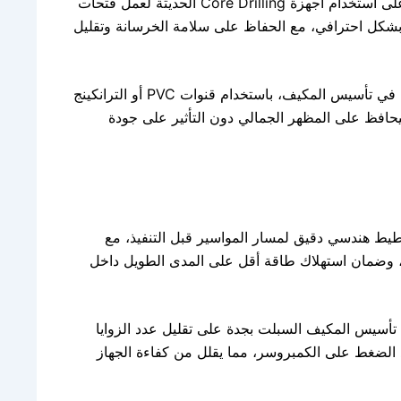
تعتمد تقنيات الكور في تأسيس مكيف سبليت بعد البناء بجدة على استخدام أجهزة Core Drilling الحديثة لعمل فتحات
بشكل احترافي، مع الحفاظ على سلامة الخرسانة وتقليل
كما يتم الاعتماد على حلول الديكور وإخفاء التمديدات الخارجية في تأسيس المكيف، باستخدام قنوات PVC أو الترانكينج
ليحافظ على المظهر الجمالي دون التأثير على جودة
يط هندسي دقيق لمسار المواسير قبل التنفيذ، مع
يد، وضمان استهلاك طاقة أقل على المدى الطويل داخل
ي تأسيس المكيف السبلت بجدة على تقليل عدد الزوايا
يد الضغط على الكمبروسر، مما يقلل من كفاءة الجهاز