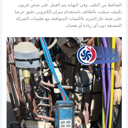
الضاغط من التلف، وفي النهاية يتم العمل على شحن فريون
تكييف سبليت بالطائف باستخدام ميزان إلكتروني دقيق حرصا
على تعبئة غاز التبريد بالكميات المتوافقة مع تعليمات الشركة
المصنعة دون أي زيادة أو نقصان.