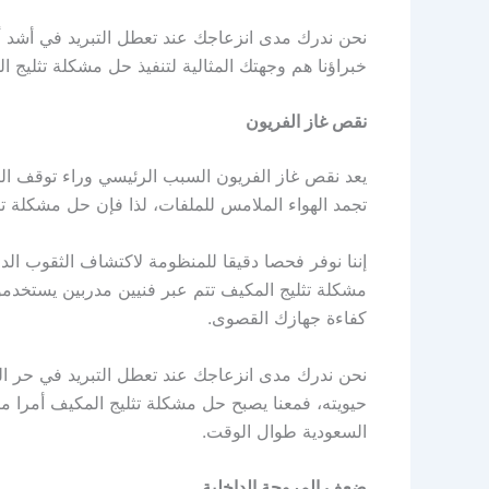
نحن ندرك مدى انزعاجك عند تعطل التبريد في أشد أي
خبراؤنا هم وجهتك المثالية لتنفيذ حل مشكلة تثليج ا
نقص غاز الفريون
يعد نقص غاز الفريون السبب الرئيسي وراء توقف الت
تجمد الهواء الملامس للملفات، لذا فإن حل مشكلة ت
إننا نوفر فحصا دقيقا للمنظومة لاكتشاف الثقوب الدق
مشكلة تثليج المكيف تتم عبر فنيين مدربين يستخد
كفاءة جهازك القصوى.
نحن ندرك مدى انزعاجك عند تعطل التبريد في حر ال
حيويته، فمعنا يصبح حل مشكلة تثليج المكيف أمرا م
السعودية طوال الوقت.
ضعف المروحة الداخلية