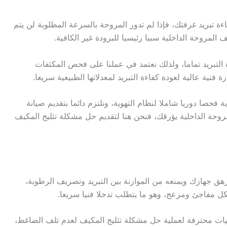
ءة تبريد غرفتك، فإذا لم تدور المروحة بالسرعة المطلوبة لن يتم
لمروحة الداخلية سببا رئيسيا للبرودة غير الكافية.
 التبريد تماما، ولذلك نعتمد في عملنا على فحص المكثفات
نية عالية لعودة كفاءة التبريد لمعدلاتها الطبيعية سريعا.
حصا دوريا شاملا لنظام التهوية، ونلتزم دائما بتقديم صيانة
روحة الداخلية يؤرقك، فنحن هنا لتقديم حل مشكلة تثليج المكيف
ق جهازك ويمنعه من الموازنة بين التبريد وتصريف الرطوبة،
شكل مفاجئ ومزعج، وهو ما يتطلب تدخلا فنيا سريعا.
نيات محترفة لعملية حل مشكلة تثليج المكيف لعدم تلف الضاغط،