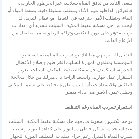
ينبغي التأكد من تدفق المياه بسلاسة عبر الخرطوم الخارجي،
فالعوائق الداخلية تعيق الأداء وتتطلب تسليكا دقيقا بضغط الهواء أو
الماء، ويتطلب الأمر احترافية في التعامل مع نظام التبريد، لذا
ابحث عن حل مشكلة تنقيط المكيف السبلت لتحديد أي إعدادات
برمجية تؤثر على دورة التكثيف وتراكم الرطوبة، مما يخلصك من
الإزعاج الدائم.
التدخل الخبير ينهي معاناتك مع تسريب المياه بفعالية، فنيو
المؤسسة يمتلكون المهارة لتسليك الخراطيم وإصلاح الأعطال
الجذرية، استكشف حل مشكلة تنقيط المكيف السبلت لتعزيز
استقرار عمل جهازك، واستعد الراحة في منزلك من خلال معالجة
التكثيف والانسدادات بأساليب متطورة تحافظ على سلامة المكيف
وتطيل عمره الافتراضي بأداء متميز.
استمرار تسريب المياه رغم التنظيف
يواجه الكثيرون صعوبة في فهم حل مشكلة تنقيط المكيف السبلت
عند استخدامه بشكل خاطئ مما يؤثر على كفاءة التبريد ويسبب
تسرب المياه بالمنزل رغم إجراء عمليات التنظيف الدورية للجهاز.