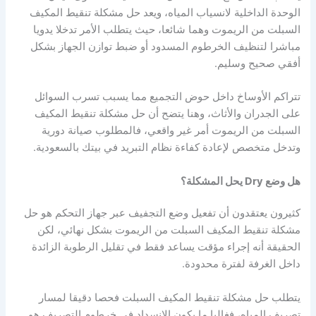
الوحدة الداخلية لانسياب المياه، ويعد حل مشكلة تنقيط المكيف
السبلت من الريموت وهما شائعا، حيث يتطلب الأمر تدخلا يدويا
مباشرا لتنظيف الخرطوم المسدود أو ضبط توازن الجهاز بشكل
أفقي صحيح وسليم.
تتراكم الأوساخ داخل حوض التجميع مما يسبب تسرب السوائل
على الجدران والأثاث، وهنا يتضح أن حل مشكلة تنقيط المكيف
السبلت من الريموت أمر غير واقعي، فالمطلوب صيانة دورية
وتدخل متخصص لإعادة كفاءة نظام التبريد في بيتك بالسعودية.
هل وضع Dry يحل المشكلة؟
كثيرون يعتقدون أن تفعيل وضع التجفيف عبر جهاز التحكم هو حل
مشكلة تنقيط المكيف السبلت من الريموت بشكل نهائي، لكن
الحقيقة أنه إجراء مؤقت يساعد فقط في تقليل الرطوبة الزائدة
داخل الغرفة لفترة محدودة.
يتطلب حل مشكلة تنقيط المكيف السبلت فحصا دقيقا لمسار
تصريف المياه، فغالبا ما يكون الانسداد في خرطوم التصريف هو