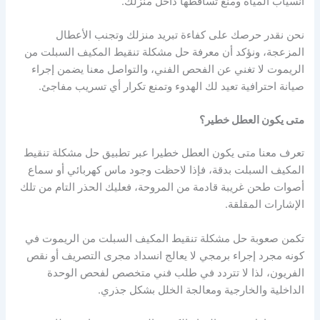
انسياب المياه ومنع تساقطها داخل منزلك.
نحن نقدر حرصك على كفاءة تبريد منزلك وتجنب الأعطال
المزعجة، ونؤكد أن معرفة حل مشكلة تنقيط المكيف السبلت من
الريموت لا تغني عن الفحص الفني، والتواصل معنا يضمن إجراء
صيانة احترافية تعيد لك الهدوء وتمنع تكرار أي تسريب مفاجئ.
متى يكون العطل خطير؟
تعرف معنا متى يكون العطل خطيرا عبر تطبيق حل مشكلة تنقيط
المكيف السبلت بدقة، فإذا لاحظت وجود ماس كهربائي أو سماع
أصوات طحن غريبة قادمة من المروحة، فعليك الحذر التام من تلك
الإشارات المقلقة.
تكمن صعوبة حل مشكلة تنقيط المكيف السبلت من الريموت في
كونه مجرد إجراء برمجي لا يعالج انسداد مجرى التصريف أو نقص
الفريون، لذا لا تتردد في طلب فني متخصص لفحص الوحدة
الداخلية والخارجية ومعالجة الخلل بشكل جذري.