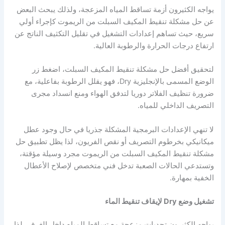
يواجه الكثيرون أزمة تساقط المياه المزعجة، ولذلك يبحث البعض
عن حل مشكلة تنقيط المكيف السبلت من الريموت كإجراء أولي
سريع، حيث تساهم إعدادات التشغيل في تقليل التكثيف الناتج عن
ارتفاع درجات الحرارة والرطوبة العالية.
لتحقيق أفضل حل مشكلة تنقيط المكيف السبلت، اضغط زر
الوضع المسمى بالإنجليزية Dry، فهو يقلل الرطوبة بفاعلية، مع
ضرورة تنظيف الفلاتر دوريا لتدفق الهواء ومنع انسداد مجرى
التصريف الداخلي للمياه.
لا تنهي الإعدادات البرمجية المشكلة جذريا في حال وجود عطل
ميكانيكي بخرطوم التصريف أو نقص الفريون، لذا يظل تطبيق حل
مشكلة تنقيط المكيف السبلت من الريموت مجرد وسيلة مؤقتة،
وتستدعي الحالات الصعبة تدخل فني متخصص لإصلاح الأعطال
الخفية بمهارة.
تشغيل وضع Dry لإيقاف تنقيط الماء
يواجه الكثيرون تحديات مزعجة مع تساقط المياه داخل الغرف، لذا