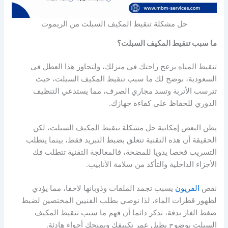
حل مشكلة تنقيط المكيف السبلت من الريموت
ما سبب تنقيط المكيف السبلت؟
تنقيط المياه يزعج راحتك في منزلك، ولتجاوز هذا العطل في
السعودية، نوضح لك ما سبب تنقيط المكيف السبلت، حيث
تترسب الأتربة وتسد مجاري الصرف، مما يستدعي التنظيف
الدوري للحفاظ على كفاءة جهازك.
يظن البعض إمكانية حل مشكلة تنقيط المكيف السبلت، لكن
الحقيقة أن هذه التقنية تتعلق بضبط التبريد فقط، بينما يتطلب
التسريب فحصا يدويا للمضخة، فالمعالجة التقنية تتطلب فك
الأجزاء الداخلية والتأكد من سلامة الأنابيب.
نقص
الفريون
يسبب تجمد الملفات وذوبانها لاحقا، مما يؤدي
لظهور قطرات الماء، لذا نوصي بطلب الفنيين المختصين لضبط
ضغط الغاز بدقة، تذكر دائما أن فهم ما سبب تنقيط المكيف
السبلت بوضوح يطيل عمر تكييفك ويمنحك أجواء هادئة.