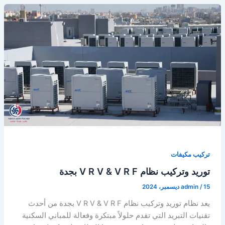
تركيب مكيفات
توريد وتركيب نظام V R V & V R F بجدة
15 ديسمبر، 2024
/
admin
يعد نظام توريد وتركيب نظام V R V & V R F بجدة من أحدث
تقنيات التبريد التي تقدم حلولاً مبتكرة وفعالة للمباني السكنية